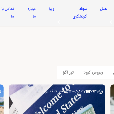
هتل
مجله
ویزا
درباره
تماس با
گردشگری
ما
ما
ویروس کرونا
تور آگرا
7932
1400/08/17
اشتراک گذاری