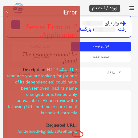
ورود / ثبت نام
Error!
×
پرواز برای
Server Error in '/'
رفت:
1 بزرگسال
Application.
کم‌ترین قیمت
بیش‌ترین قیمت
The resource cannot be
ساعت حرکت
ساعت رسیدن
found.
HTTP 404. The
Description:
روز قبل
دوشنبه ، 13 مرداد
روز بعد
resource you are looking for (or one
of its dependencies) could have
been removed, had its name
changed, or is temporarily
unavailable. Please review the
following URL and make sure that it
is spelled correctly.
Requested URL:
/undefinedFlightsList/GetItems