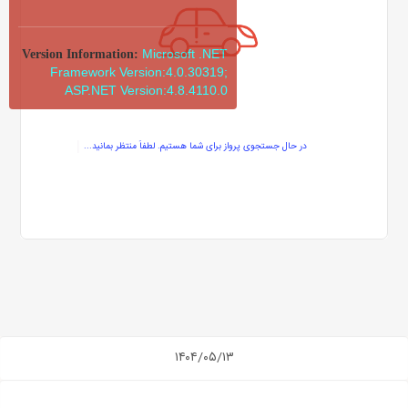
Microsoft .NET
Version Information:
Framework Version:4.0.30319;
ASP.NET Version:4.8.4110.0
در حال جستجوی پرواز برای شما هستیم. لطفاً منتظر بمانید...