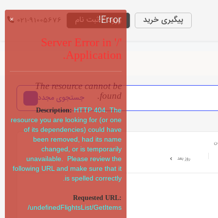
Error!
پیگیری خرید
ورود / ثبت نام
021-91005676
×
Server Error in '/'
Application.
The resource cannot be
found.
جستجوی مجدد
HTTP 404. The
Description:
resource you are looking for (or one
of its dependencies) could have
been removed, had its name
ن
changed, or is temporarily
روز بعد
unavailable. Please review the
following URL and make sure that it
is spelled correctly.
Requested URL:
/undefinedFlightsList/GetItems