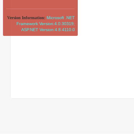
Microsoft .NET
Version Information:
Framework Version:4.0.30319;
ASP.NET Version:4.8.4110.0