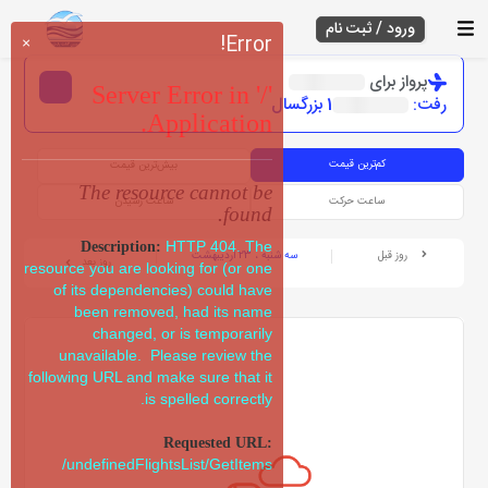
ورود / ثبت نام
Error!
×
پرواز برای
Server Error in '/'
رفت:
1 بزرگسال
Application.
کم‌ترین قیمت
بیش‌ترین قیمت
The resource cannot be
ساعت حرکت
ساعت رسیدن
found.
HTTP 404. The
Description:
روز قبل
سه شنبه ، 23 اردیبهشت
روز بعد
resource you are looking for (or one
of its dependencies) could have
been removed, had its name
changed, or is temporarily
unavailable. Please review the
following URL and make sure that it
is spelled correctly.
Requested URL:
/undefinedFlightsList/GetItems