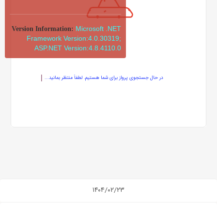
Microsoft .NET
Version Information:
Framework Version:4.0.30319;
ASP.NET Version:4.8.4110.0
در حال جستجوی پرواز برای شما هستیم. لطفاً منتظر بمانید...