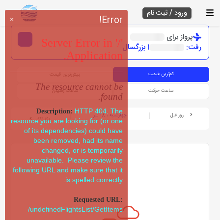
ورود / ثبت نام
Error!
×
پرواز برای
Server Error in '/'
رفت:
1 بزرگسال
Application.
کم‌ترین قیمت
بیش‌ترین قیمت
The resource cannot be
ساعت حرکت
ساعت رسیدن
found.
HTTP 404. The
Description:
روز قبل
چهارشنبه ، 18 تیر
روز بعد
resource you are looking for (or one
of its dependencies) could have
been removed, had its name
changed, or is temporarily
unavailable. Please review the
following URL and make sure that it
is spelled correctly.
Requested URL:
/undefinedFlightsList/GetItems