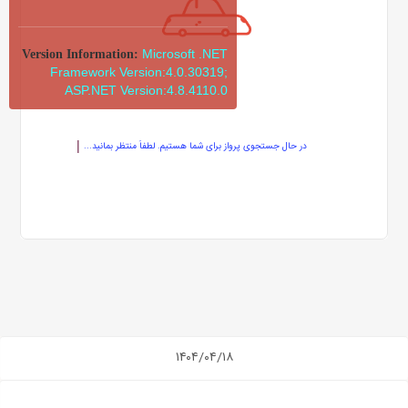
Microsoft .NET
Version Information:
Framework Version:4.0.30319;
ASP.NET Version:4.8.4110.0
در حال جستجوی پرواز برای شما هستیم. لطفاً منتظر بمانید...