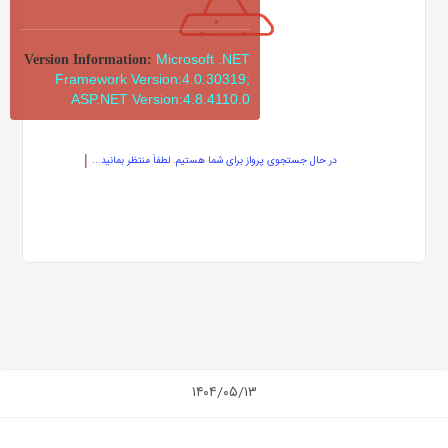
Microsoft .NET
Version Information:
Framework Version:4.0.30319;
ASP.NET Version:4.8.4110.0
در حال جستجوی پرواز برای شما هستیم. لطفاً منتظر بمانید...