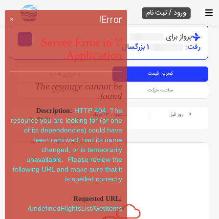
ورود / ثبت نام
Error!
×
پرواز برای
Server Error in '/'
رفت:
1 بزرگسال
Application.
کم‌ترین قیمت
بیش‌ترین قیمت
The resource cannot be
ساعت حرکت
ساعت رسیدن
found.
HTTP 404. The
Description:
روز قبل
دوشنبه ، 13 مرداد
روز بعد
resource you are looking for (or one
of its dependencies) could have
been removed, had its name
changed, or is temporarily
unavailable. Please review the
following URL and make sure that it
is spelled correctly.
Requested URL:
/undefinedFlightsList/GetItems