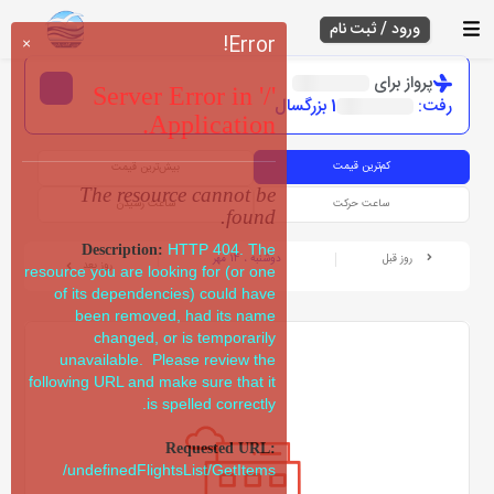
ورود / ثبت نام
Error!
×
پرواز برای
Server Error in '/'
رفت:
1 بزرگسال
Application.
کم‌ترین قیمت
بیش‌ترین قیمت
The resource cannot be
ساعت حرکت
ساعت رسیدن
found.
HTTP 404. The
Description:
روز قبل
دوشنبه ، 14 مهر
روز بعد
resource you are looking for (or one
of its dependencies) could have
been removed, had its name
changed, or is temporarily
unavailable. Please review the
following URL and make sure that it
is spelled correctly.
Requested URL:
/undefinedFlightsList/GetItems