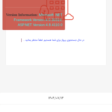
Microsoft .NET
Version Information:
Framework Version:4.0.30319;
ASP.NET Version:4.8.4110.0
در حال جستجوی پرواز برای شما هستیم. لطفاً منتظر بمانید...