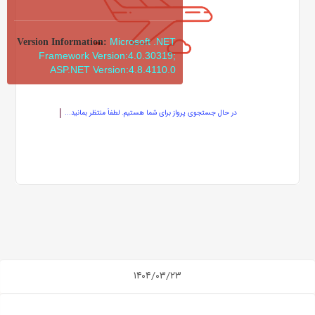
Microsoft .NET
Version Information:
Framework Version:4.0.30319;
ASP.NET Version:4.8.4110.0
در حال جستجوی پرواز برای شما هستیم. لطفاً منتظر بمانید...