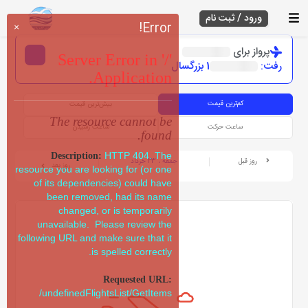
ورود / ثبت نام
Error!
×
پرواز برای
Server Error in '/'
رفت:
1 بزرگسال
Application.
کم‌ترین قیمت
بیش‌ترین قیمت
The resource cannot be
ساعت حرکت
ساعت رسیدن
found.
HTTP 404. The
Description:
روز قبل
جمعه ، 23 خرداد
روز بعد
resource you are looking for (or one
of its dependencies) could have
been removed, had its name
changed, or is temporarily
unavailable. Please review the
following URL and make sure that it
is spelled correctly.
Requested URL:
/undefinedFlightsList/GetItems