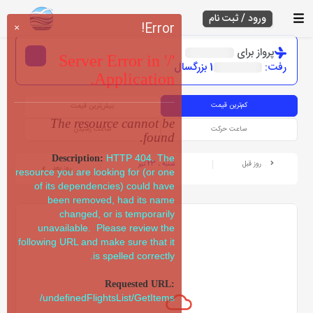
ورود / ثبت نام
Error!
×
پرواز برای
Server Error in '/'
رفت:
1 بزرگسال
Application.
کم‌ترین قیمت
بیش‌ترین قیمت
The resource cannot be
ساعت حرکت
ساعت رسیدن
found.
HTTP 404. The
Description:
روز قبل
شنبه ، 23 تیر
روز بعد
resource you are looking for (or one
of its dependencies) could have
been removed, had its name
changed, or is temporarily
unavailable. Please review the
following URL and make sure that it
is spelled correctly.
Requested URL:
/undefinedFlightsList/GetItems