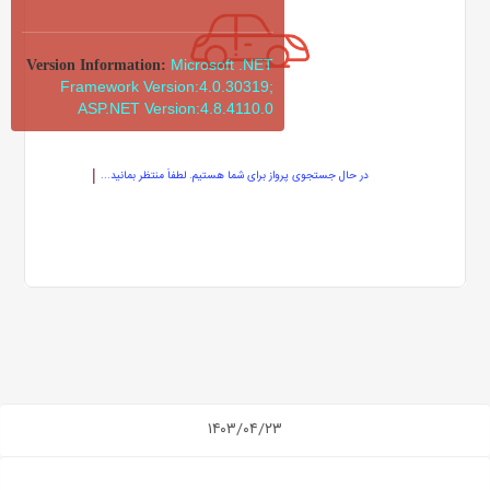
Microsoft .NET
Version Information:
Framework Version:4.0.30319;
ASP.NET Version:4.8.4110.0
در حال جستجوی پرواز برای شما هستیم. لطفاً منتظر بمانید...