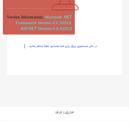
Microsoft .NET
Version Information:
Framework Version:4.0.30319;
ASP.NET Version:4.8.4110.0
در حال جستجوی پرواز برای شما هستیم. لطفاً منتظر بمانید...