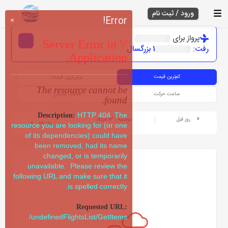
ورود / ثبت نام
Error!
×
پرواز برای
Server Error in '/'
رفت:
1 بزرگسال
Application.
کم‌ترین قیمت
بیش‌ترین قیمت
The resource cannot be
ساعت حرکت
ساعت رسیدن
found.
HTTP 404. The
Description:
روز قبل
دوشنبه ، 13 مرداد
روز بعد
resource you are looking for (or one
of its dependencies) could have
been removed, had its name
changed, or is temporarily
unavailable. Please review the
following URL and make sure that it
is spelled correctly.
Requested URL:
/undefinedFlightsList/GetItems