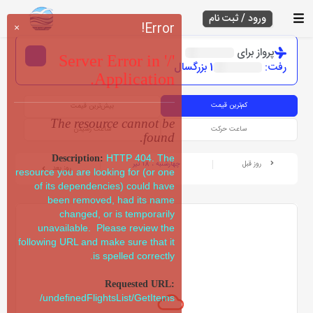
ورود / ثبت نام
Error!
×
پرواز برای
Server Error in '/'
رفت:
1 بزرگسال
Application.
کم‌ترین قیمت
بیش‌ترین قیمت
The resource cannot be
ساعت حرکت
ساعت رسیدن
found.
HTTP 404. The
Description:
روز قبل
چهارشنبه ، 18 تیر
روز بعد
resource you are looking for (or one
of its dependencies) could have
been removed, had its name
changed, or is temporarily
unavailable. Please review the
following URL and make sure that it
is spelled correctly.
Requested URL:
/undefinedFlightsList/GetItems