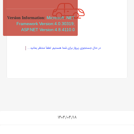
Microsoft .NET
Version Information:
Framework Version:4.0.30319;
ASP.NET Version:4.8.4110.0
در حال جستجوی پرواز برای شما هستیم. لطفاً منتظر بمانید...