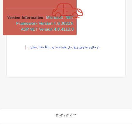
Microsoft .NET
Version Information:
Framework Version:4.0.30319;
ASP.NET Version:4.8.4110.0
در حال جستجوی پرواز برای شما هستیم. لطفاً منتظر بمانید...