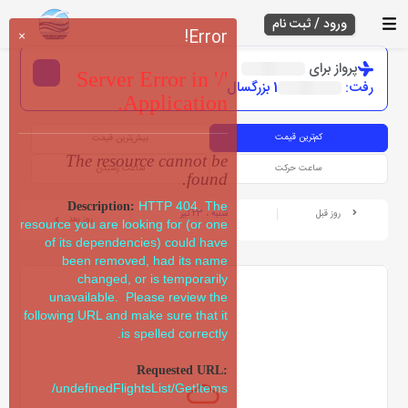
ورود / ثبت نام
Error!
×
پرواز برای
Server Error in '/'
رفت:
1 بزرگسال
Application.
کم‌ترین قیمت
بیش‌ترین قیمت
The resource cannot be
ساعت حرکت
ساعت رسیدن
found.
HTTP 404. The
Description:
روز قبل
شنبه ، 23 تیر
روز بعد
resource you are looking for (or one
of its dependencies) could have
been removed, had its name
changed, or is temporarily
unavailable. Please review the
following URL and make sure that it
is spelled correctly.
Requested URL:
/undefinedFlightsList/GetItems