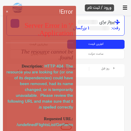
ورود / ثبت نام
Error!
×
پرواز برای
Server Error in '/'
رفت:
1 بزرگسال
Application.
کم‌ترین قیمت
بیش‌ترین قیمت
The resource cannot be
ساعت حرکت
ساعت رسیدن
found.
HTTP 404. The
Description:
روز قبل
جمعه ، 25 خرداد
روز بعد
resource you are looking for (or one
of its dependencies) could have
been removed, had its name
changed, or is temporarily
unavailable. Please review the
following URL and make sure that it
is spelled correctly.
Requested URL:
/undefinedFlightsList/GetItems