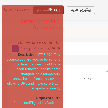
Error!
پیگیری خرید
ورود / ثبت نام
021-91005676
×
Server Error in '/'
Application.
The resource cannot be
found.
جستجوی مجدد
HTTP 404. The
Description:
resource you are looking for (or one
of its dependencies) could have
been removed, had its name
ن
changed, or is temporarily
روز بعد
unavailable. Please review the
following URL and make sure that it
is spelled correctly.
Requested URL:
/undefinedFlightsList/GetItems