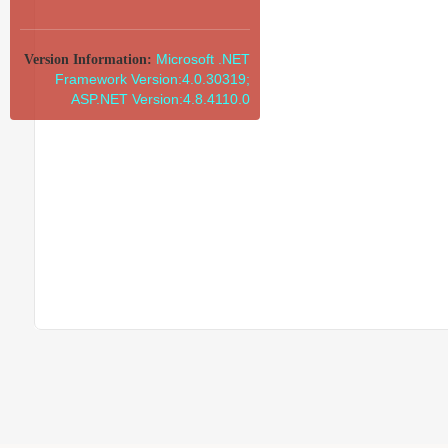
Microsoft .NET
Version Information:
Framework Version:4.0.30319;
ASP.NET Version:4.8.4110.0