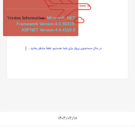
Microsoft .NET
Version Information:
Framework Version:4.0.30319;
ASP.NET Version:4.8.4110.0
در حال جستجوی پرواز برای شما هستیم. لطفاً منتظر بمانید...