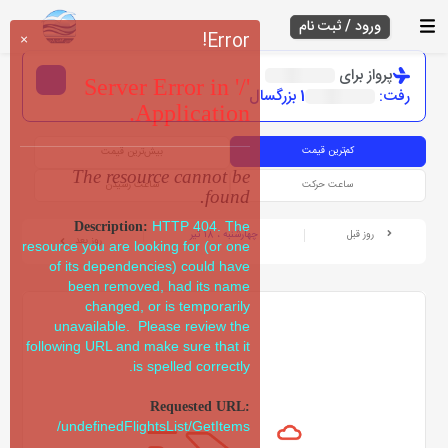
ورود / ثبت نام
Error!
×
پرواز برای
Server Error in '/'
رفت:
1 بزرگسال
Application.
کم‌ترین قیمت
بیش‌ترین قیمت
The resource cannot be
ساعت حرکت
ساعت رسیدن
found.
HTTP 404. The
Description:
روز قبل
چهارشنبه ، 18 تیر
روز بعد
resource you are looking for (or one
of its dependencies) could have
been removed, had its name
changed, or is temporarily
unavailable. Please review the
following URL and make sure that it
is spelled correctly.
Requested URL:
/undefinedFlightsList/GetItems