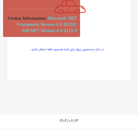
Microsoft .NET
Version Information:
Framework Version:4.0.30319;
ASP.NET Version:4.8.4110.0
در حال جستجوی پرواز برای شما هستیم. لطفاً منتظر بمانید...