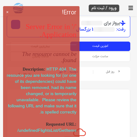
ورود / ثبت نام
Error!
×
پرواز برای
Server Error in '/'
رفت:
1 بزرگسال
Application.
کم‌ترین قیمت
بیش‌ترین قیمت
The resource cannot be
ساعت حرکت
ساعت رسیدن
found.
HTTP 404. The
Description:
روز قبل
دوشنبه ، 14 مهر
روز بعد
resource you are looking for (or one
of its dependencies) could have
been removed, had its name
changed, or is temporarily
unavailable. Please review the
following URL and make sure that it
is spelled correctly.
Requested URL:
/undefinedFlightsList/GetItems