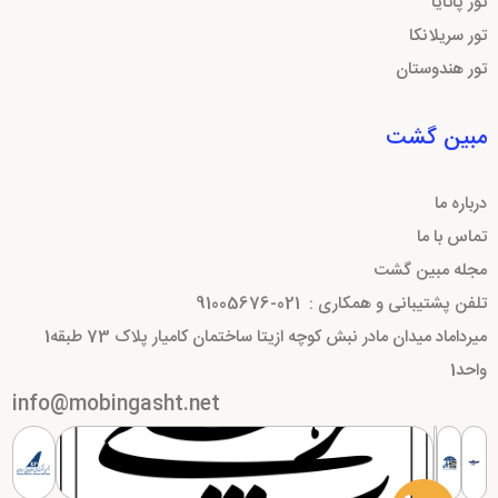
تور پاتایا
تور سریلانکا
تور هندوستان
مبین گشت
درباره ما
تماس با ما
مجله مبین گشت
تلفن پشتیبانی و همکاری :
021-91005676
میرداماد میدان مادر نبش کوچه ازیتا ساختمان کامیار پلاک 73 طبقه1
واحد1
info@mobingasht.net