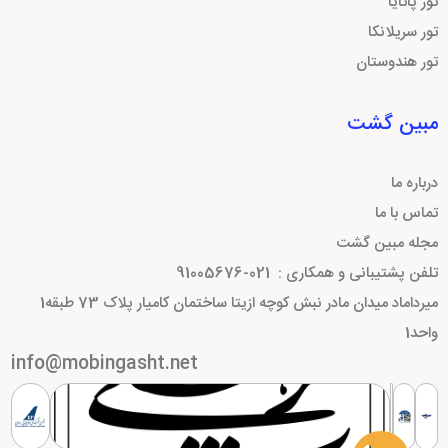
تور پاتایا
تور سریلانکا
تور هندوستان
مبین گشت
درباره ما
تماس با ما
مجله مبین گشت
تلفن پشتیبانی و همکاری :
021-91005676
میرداماد میدان مادر نبش کوچه ازیتا ساختمان کامیار پلاک 73 طبقه1
واحد1
info@mobingasht.net