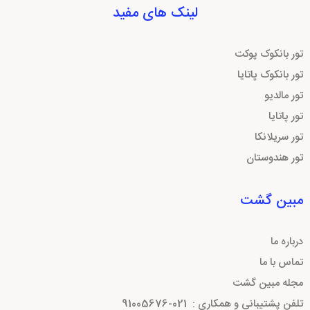
لینک های مفید
تور بانکوک پوکت
تور بانکوک پاتایا
تور مالدیو
تور پاتایا
تور سریلانکا
تور هندوستان
مبین گشت
درباره ما
تماس با ما
مجله مبین گشت
تلفن پشتیبانی و همکاری :
021-91005676