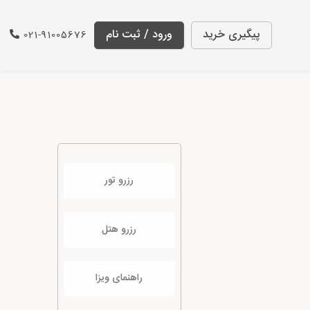
پیگیری خرید
ورود / ثبت نام
021-91005676
رزرو تور
رزرو هتل
راهنمای ویزا